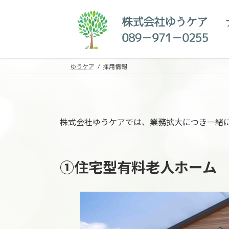
コ
ナ
ン
ビ
テ
ゲ
ン
ー
ツ
シ
へ
ョ
ゆうケア
採用情報
ス
ン
キ
に
ッ
移
プ
動
株式会社ゆうケアでは、業務拡大につき一緒
①住宅型有料老人ホーム